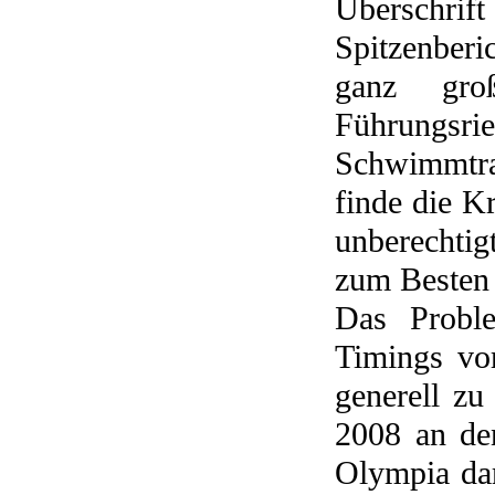
Übersch
Spitzenberic
ganz gro
Führungsrie
Schwimmtrai
finde die K
unberechti
zum Besten l
Das Proble
Timings vo
generell z
2008 an de
Olympia da