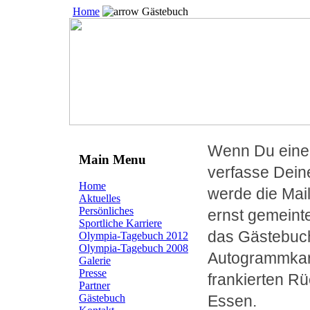
Home
Gästebuch
Wenn Du einen
Main Menu
verfasse Dein
Home
werde die Mail
Aktuelles
Persönliches
ernst gemeinte
Sportliche Karriere
das Gästebuch
Olympia-Tagebuch 2012
Olympia-Tagebuch 2008
Autogrammkart
Galerie
Presse
frankierten R
Partner
Essen.
Gästebuch