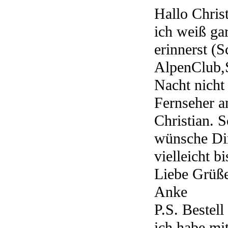
Hallo Christ
ich weiß ga
erinnerst (S
AlpenClub,S
Nacht nicht
Fernseher a
Christian. S
wünsche Dir
vielleicht b
Liebe Grüß
Anke
P.S. Bestel
ich habe m