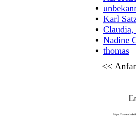
unbekan
Karl Sat
Claudia,
Nadine G
thomas
<< Anfa
Er
https://www.christi