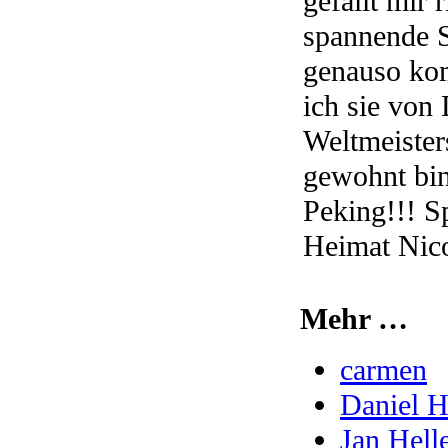
gefällt mir 
spannende 
genauso kom
ich sie von 
Weltmeister
gewohnt bin
Peking!!! S
Heimat Nic
Mehr …
carmen
Daniel H
Jan Hell