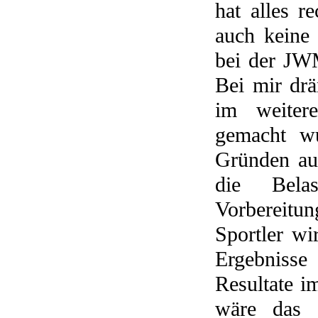
hat alles r
auch keine
bei der JW
Bei mir drä
im weiter
gemacht wu
Gründen au
die Bela
Vorbereitu
Sportler wi
Ergebniss
Resultate 
wäre das e