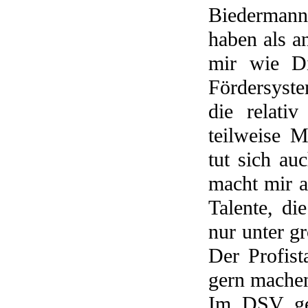
Biedermann
haben als a
mir wie Di
Fördersyst
die relativ
teilweise M
tut sich au
macht mir a
Talente, d
nur unter g
Der Profist
gern machen
Im DSV geh