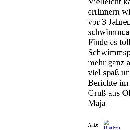
Vielleicht 
errinnern w
vor 3 Jahre
schwimmcam
Finde es tol
Schwimmspo
mehr ganz a
viel spaß u
Berichte i
Gruß aus O
Maja
Anke