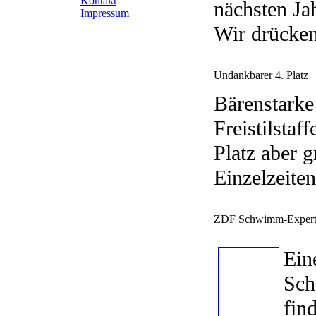
Kontakt
nächsten Ja
Impressum
Wir drücke
Undankbarer 4. Platz
Bärenstarke
Freistilsta
Platz aber 
Einzelzeiten
ZDF Schwimm-Expert
Ei
Sc
fin