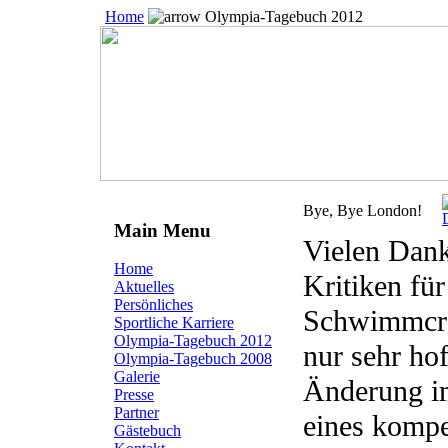
Home
Olympia-Tagebuch 2012
Bye, Bye London!
Main Menu
Vielen Dank
Home
Kritiken fü
Aktuelles
Persönliches
Schwimmcre
Sportliche Karriere
Olympia-Tagebuch 2012
nur sehr hof
Olympia-Tagebuch 2008
Galerie
Änderung i
Presse
Partner
eines kompe
Gästebuch