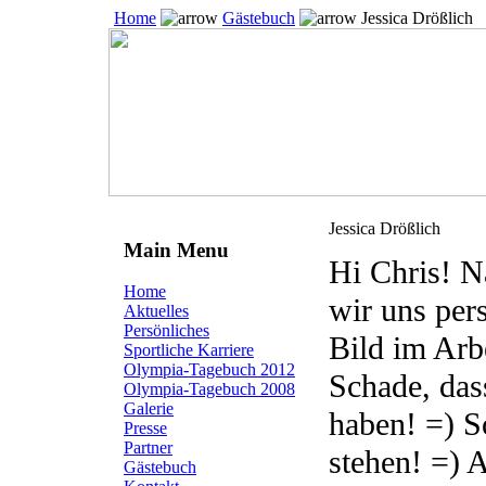
Home
Gästebuch
Jessica Drößlich
Jessica Drößlich
Main Menu
Hi Chris! Na
Home
wir uns per
Aktuelles
Persönliches
Bild im Arb
Sportliche Karriere
Olympia-Tagebuch 2012
Schade, das
Olympia-Tagebuch 2008
Galerie
haben! =) S
Presse
Partner
stehen! =) A
Gästebuch