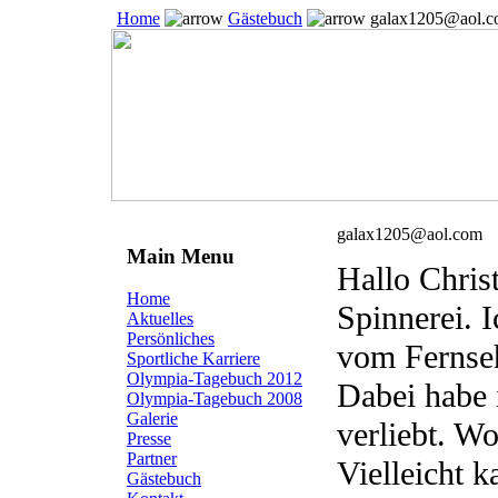
Home
Gästebuch
galax1205@aol.
galax1205@aol.com
Main Menu
Hallo Christ
Home
Spinnerei. 
Aktuelles
Persönliches
vom Fernseh
Sportliche Karriere
Olympia-Tagebuch 2012
Dabei habe 
Olympia-Tagebuch 2008
Galerie
verliebt. Wo
Presse
Partner
Vielleicht k
Gästebuch